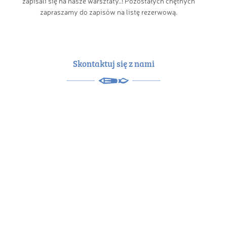
zapisali się na nasze warsztaty..! Pozostałych chętnych
zapraszamy do zapisów na listę rezerwową.
Skontaktuj się z nami